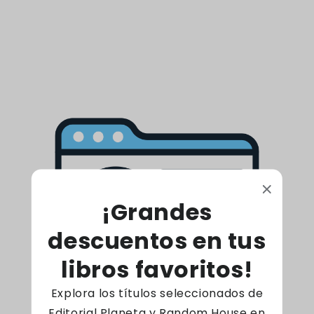
Agotado
Estoy Bien El Más Allá
Nunca Estuvo Tan
Cerca
Proveedor:
JJ BENITEZ
Precio
$69.000
habitual
¡Grandes
Agotado
descuentos en tus
libros favoritos!
Explora los títulos seleccionados de
Editorial Planeta y Random House en