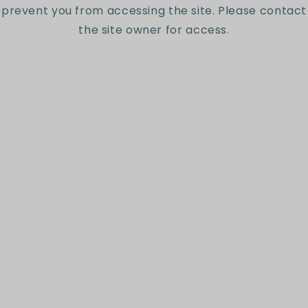
prevent you from accessing the site. Please contact
the site owner for access.
Escribir una reseña
Suscríbete a nuestro
newsletter
Sé el primero en conocer nuestras nuevas
colecciones y ofertas exclusivas.
Correo electrónico