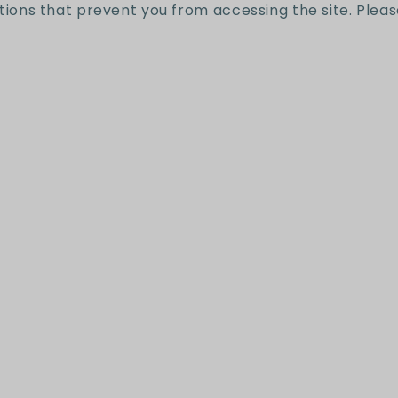
tions that prevent you from accessing the site. Pleas
Reseñas de Clientes
Sé el primero en escribir una reseña
Escribir una reseña
íbete a nuestro news