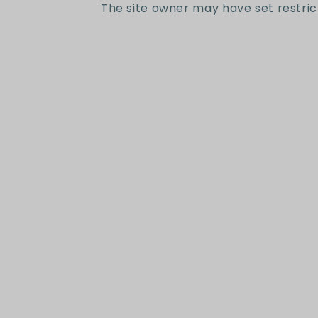
una
The site owner may have set restric
ventana
modal
Suscr