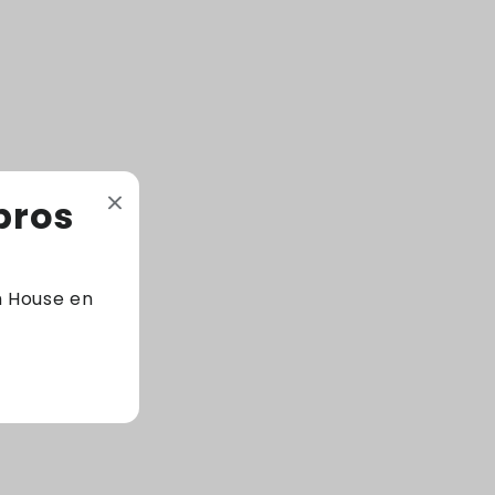
despierta y el sentimiento de amor hacia
los nietos cobra vida en 15 bellos poemas,
que recuerdan las melodías de las sirenas,
el canto de los pájaros y los sonidos del
viento.
bros
44 Páginas - Tapa dura
m House en
Código: 9789583045608