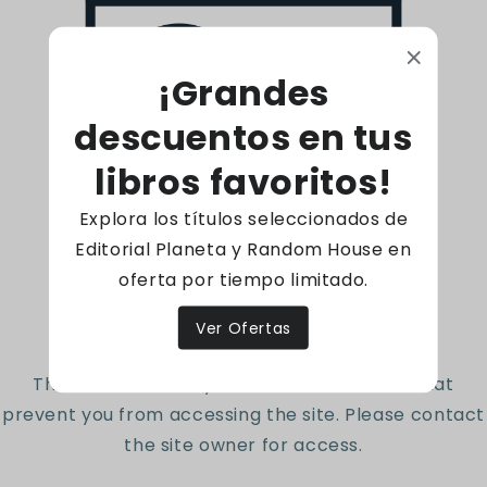
sobre los orígenes de las Escrituras y cómo
leerlas.
¡Grandes
1759 Páginas -
Código: 0
descuentos en tus
libros favoritos!
Explora los títulos seleccionados de
Reseñas de Clientes
Editorial Planeta y Random House en
oferta por tiempo limitado.
Access denied
Sé el primero en escribir una reseña
Ver Ofertas
Escribir una reseña
The site owner may have set restrictions that
prevent you from accessing the site. Please contact
the site owner for access.