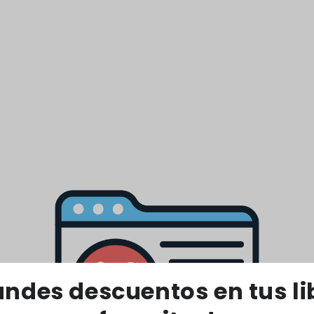
andes descuentos en tus li