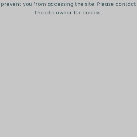
prevent you from accessing the site. Please contact
the site owner for access.
Escribir una reseña
Suscríbete a nuestro
newsletter
Sé el primero en conocer nuestras nuevas
colecciones y ofertas exclusivas.
Correo electrónico