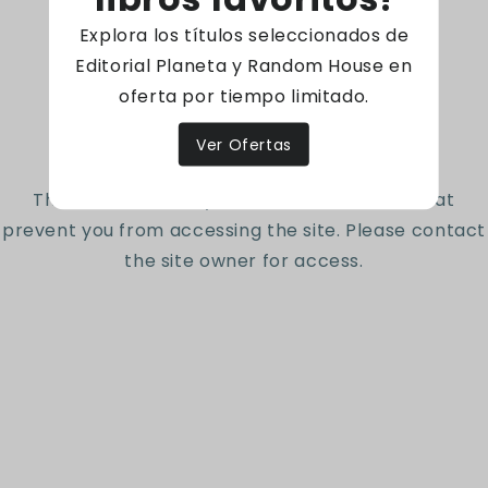
Greene, presentando historias, principios y
Explora los títulos seleccionados de
ejemplos clave para librar con entereza los
desafíos de un mundo inmisericorde y
Editorial Planeta y Random House en
traicionero.
oferta por tiempo limitado.
Access denied
Ver Ofertas
203 Páginas - Tapa blanda
The site owner may have set restrictions that
prevent you from accessing the site. Please contact
Código: 97886075278551
the site owner for access.
Reseñas de Clientes
Sé el primero en escribir una reseña
Escribir una reseña