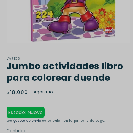
Abrir
elemento
multimedia
1
VARIOS
Jumbo actividades libro
en
una
ventana
para colorear duende
modal
Precio
$18.000
Agotado
habitual
Estado: Nuevo
Los
gastos de envío
se calculan en la pantalla de pago.
Cantidad