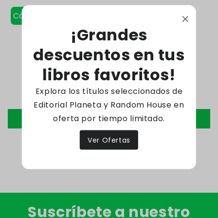
Código: 9786072104631
¡Grandes
descuentos en tus
Reseñas de Clientes
libros favoritos!
Explora los títulos seleccionados de
Sé el primero en escribir una reseña
Editorial Planeta y Random House en
oferta por tiempo limitado.
Escribir una reseña
Ver Ofertas
Suscríbete a nuestro