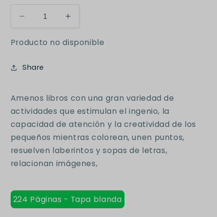
Reducir
Aumentar
cantidad
cantidad
Producto no disponible
para
para
Jumbo
Jumbo
actividades
actividades
Share
libro
libro
para
para
colorear
colorear
Amenos libros con una gran variedad de
duende
duende
actividades que estimulan el ingenio, la
capacidad de atención y la creatividad de los
pequeños mientras colorean, unen puntos,
resuelven laberintos y sopas de letras,
relacionan imágenes,
224 Páginas - Tapa blanda