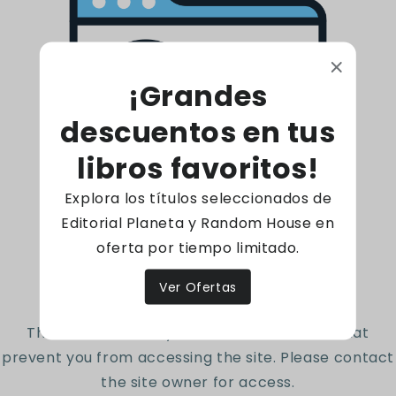
expresividad de las ilustraciones, es ideal para
ser leído entre padres e hijos. Podrán aprender y
reforzar valores que marcarán desde ahora su
formación personal.
¡Grandes
descuentos en tus
16 Páginas - Tapa dura
Código: 9789962182689
libros favoritos!
Explora los títulos seleccionados de
Editorial Planeta y Random House en
Reseñas de Clientes
oferta por tiempo limitado.
Access denied
Sé el primero en escribir una reseña
Ver Ofertas
The site owner may have set restrictions that
Escribir una reseña
prevent you from accessing the site. Please contact
the site owner for access.