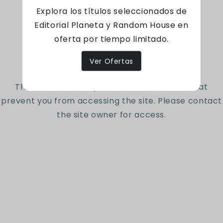
macroeconomía en España o Latinoamérica.
Explora los títulos seleccionados de
Traducción de Esther Rabasco y Luis Toharia,
Editorial Planeta y Random House en
catedrático de la Universidad de Alcalá.
oferta por tiempo limitado.
Access denied
Ver Ofertas
827 Páginas - Tapa blanda
The site owner may have set restrictions that
prevent you from accessing the site. Please contact
Código: 9788495348340
the site owner for access.
Reseñas de Clientes
Sé el primero en escribir una reseña
Escribir una reseña