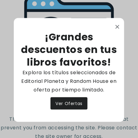
para ordenar tus ideas y crear un plan de
trabajo a prueba de olvidadizos.
¡Grandes
205 Páginas - Tapa blanda
descuentos en tus
Código: 9789584275615
libros favoritos!
Explora los títulos seleccionados de
Editorial Planeta y Random House en
Reseñas de Clientes
oferta por tiempo limitado.
Access denied
Ver Ofertas
Sé el primero en escribir una reseña
The site owner may have set restrictions that
Escribir una reseña
prevent you from accessing the site. Please contact
the site owner for access.