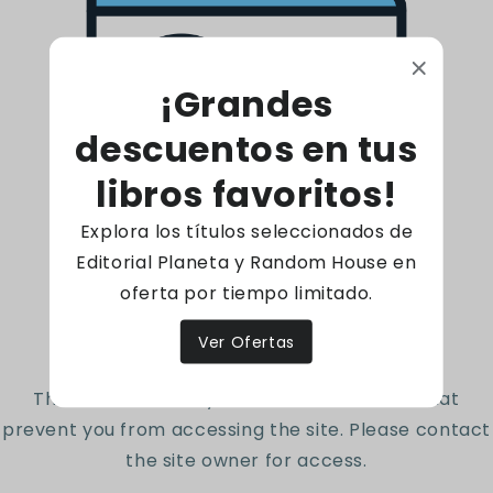
escritor italiano, considerado el padre de la
Ciencia Política moderna.? Fue así mismo una
figura relevante del Renacimiento italiano.
¡Grandes
descuentos en tus
253 Páginas - Tapa dura
Código: 1000017781
libros favoritos!
Explora los títulos seleccionados de
Reseñas de Clientes
Editorial Planeta y Random House en
oferta por tiempo limitado.
Access denied
Sé el primero en escribir una reseña
Ver Ofertas
Escribir una reseña
The site owner may have set restrictions that
prevent you from accessing the site. Please contact
the site owner for access.