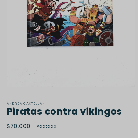
Abrir
elemento
multimedia
1
ANDREA CASTELLANI
Piratas contra vikingos
en
una
ventana
modal
Precio
$70.000
Agotado
habitual