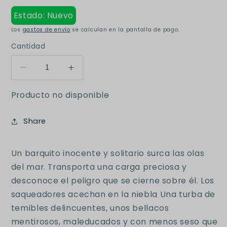
Estado: Nuevo
Los
gastos de envío
se calculan en la pantalla de pago.
Cantidad
Reducir
Aumentar
cantidad
cantidad
Producto no disponible
para
para
Piratas
Piratas
contra
contra
Share
vikingos
vikingos
Un barquito inocente y solitario surca las olas
del mar. Transporta una carga preciosa y
desconoce el peligro que se cierne sobre él. Los
saqueadores acechan en la niebla Una turba de
temibles delincuentes, unos bellacos
mentirosos, maleducados y con menos seso que