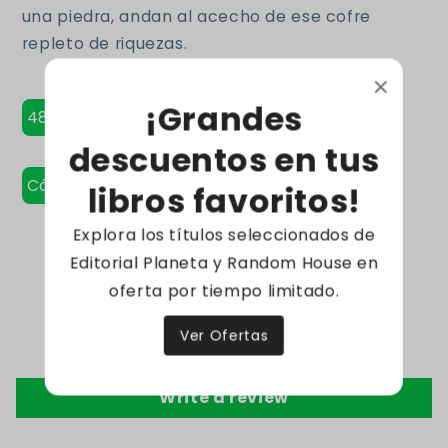
una piedra, andan al acecho de ese cofre
repleto de riquezas.
¡Grandes
48 Páginas - Tapa blanda
descuentos en tus
Código: 9788412586039
libros favoritos!
Explora los títulos seleccionados de
Editorial Planeta y Random House en
Reseñas de Clientes
oferta por tiempo limitado.
Ver Ofertas
Sé el primero en escribir una reseña
Write a review