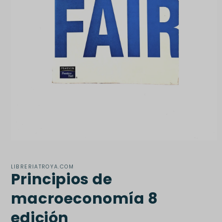
Abrir
elemento
multimedia
1
LIBRERIATROYA.COM
Principios de
en
una
ventana
macroeconomía 8
modal
edición