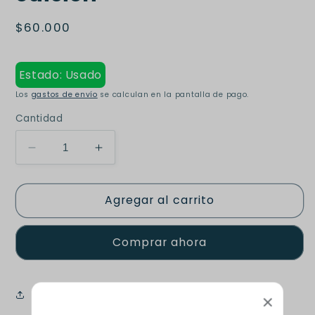
Precio
$60.000
habitual
Estado: Usado
Los
gastos de envío
se calculan en la pantalla de pago.
Cantidad
Reducir
Aumentar
cantidad
cantidad
para
para
Agregar al carrito
Principios
Principios
de
de
macroeconomía
macroeconomía
Comprar ahora
8
8
edición
edición
Share