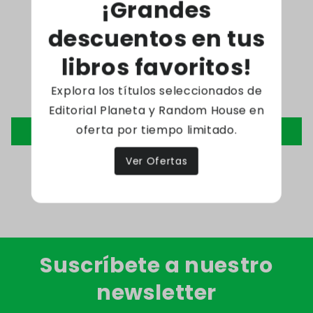
¡Grandes
descuentos en tus
Reseñas de Clientes
libros favoritos!
Explora los títulos seleccionados de
Sé el primero en escribir una reseña
Editorial Planeta y Random House en
oferta por tiempo limitado.
Escribir una reseña
Ver Ofertas
Suscríbete a nuestro
newsletter