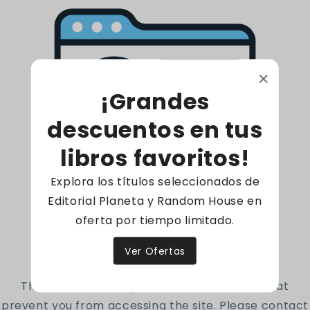
vocabulario fácil y frases cortas y simples,
¡todos se convertirán en lectores!
166 Páginas - Tapa blanda
¡Grandes
descuentos en tus
Código: 9786287572270
libros favoritos!
Explora los títulos seleccionados de
Reseñas de Clientes
Editorial Planeta y Random House en
oferta por tiempo limitado.
Access denied
Sé el primero en escribir una reseña
Ver Ofertas
Escribir una reseña
The site owner may have set restrictions that
prevent you from accessing the site. Please contact