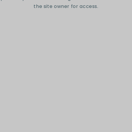
the site owner for access.
Suscríbete a nuestro
newsletter
Sé el primero en conocer nuestras nuevas
colecciones y ofertas exclusivas.
Correo electrónico
Somos una librería que
ofrece una experiencia