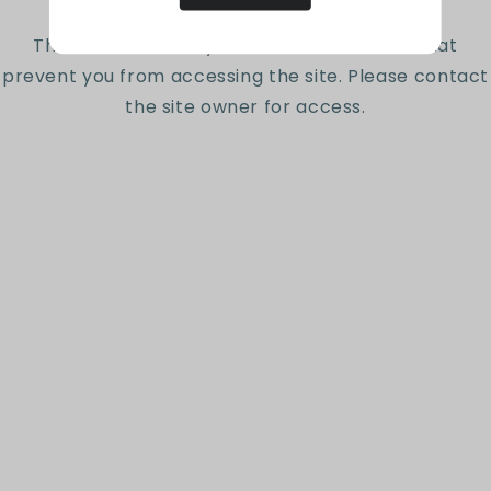
Reseñas de Clientes
The site owner may have set restrictions that
prevent you from accessing the site. Please contact
the site owner for access.
Sé el primero en escribir una reseña
Escribir una reseña
Suscríbete a nuestro
newsletter
Sé el primero en conocer nuestras nuevas