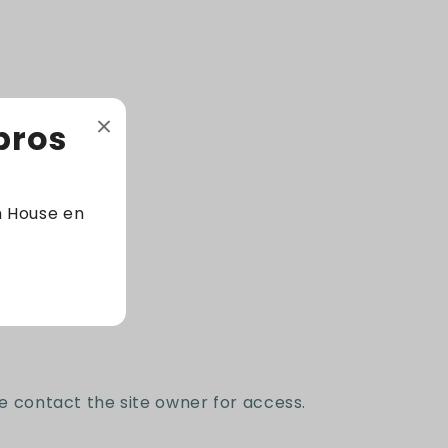
221 Páginas - Tapa blanda
Código: 9789585594012
bros
m House en
e contact the site owner for access.