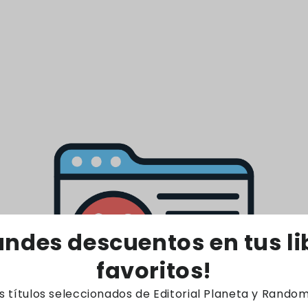
Proveedor:
Proveedor
SAMMY
MORRISON
Precio
$2.100
Precio
$1.345
habitual
habitual
regar al carrito
Agregar al carrito
andes descuentos en tus li
favoritos!
os títulos seleccionados de Editorial Planeta y Rando