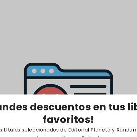
andes descuentos en tus li
favoritos!
os títulos seleccionados de Editorial Planeta y Rando