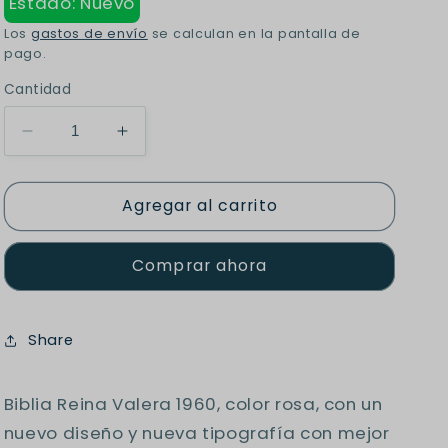
Estado: Nuevo
Los
gastos de envío
se calculan en la pantalla de
pago.
Cantidad
Reducir
Aumentar
cantidad
cantidad
para
para
Agregar al carrito
Biblia
Biblia
rvr
rvr
letra
letra
Comprar ahora
grande
grande
promoción
promoción
lila
lila
flores
flores
Share
Biblia Reina Valera 1960, color rosa, con un
nuevo diseño y nueva tipografía con mejor