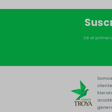
Suscr
Sé el primer
Somos 
client
litera
académ
genera