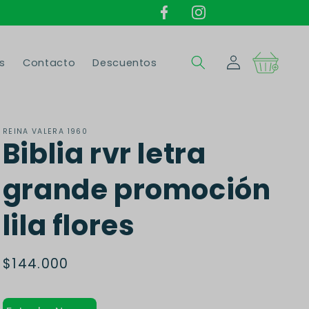
Iniciar
Carrito
s
Contacto
Descuentos
sesión
REINA VALERA 1960
Biblia rvr letra
grande promoción
lila flores
Precio
$144.000
habitual