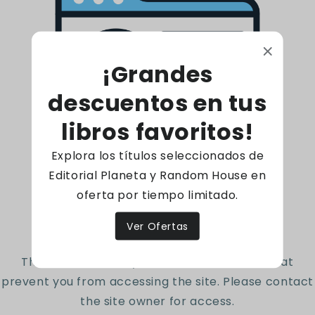
para que los docentes y padres de familia
apoyen a los niños y las niñas en el desarrollo de
sus habilidades y competencias lingüísticas.
¡Grandes
descuentos en tus
168 Páginas - Tapa blanda
Código: 0
libros favoritos!
Explora los títulos seleccionados de
Reseñas de Clientes
Editorial Planeta y Random House en
oferta por tiempo limitado.
Access denied
Sé el primero en escribir una reseña
Ver Ofertas
Escribir una reseña
The site owner may have set restrictions that
prevent you from accessing the site. Please contact
the site owner for access.