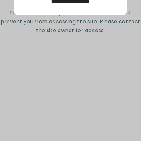
Reseñas de Clientes
The site owner may have set restrictions that
prevent you from accessing the site. Please contact
Sé el primero en escribir una reseña
the site owner for access.
Escribir una reseña
Suscríbete a nuestro
newsletter
Sé el primero en conocer nuestras nuevas