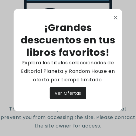
secciones como "¿Lo sabías?"¡Un tesoro de
información impresionante!
¡Grandes
94 Páginas - Tapa dura
Código: 9786072114210
descuentos en tus
libros favoritos!
Reseñas de Clientes
Explora los títulos seleccionados de
Editorial Planeta y Random House en
oferta por tiempo limitado.
Sé el primero en escribir una reseña
Access denied
Ver Ofertas
Escribir una reseña
The site owner may have set restrictions that
prevent you from accessing the site. Please contact
the site owner for access.