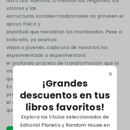
día a día. Además, a menudo las religiones, los
valores y las
estructuras sociales tradicionales no proveen el
apoyo físico y
espiritual que necesitan los moribundos. Pese a
todo ello, ya seamos
viejos o jóvenes, cada uno de nosotros ha
experimentado o experimentará
el profundo proceso de transformación que la
muerte ejerce en la vida, y
queremos entenderlo y dignificarlo.
¡Grandes
En este libro, Osho indica el camino a una
descuentos en tus
preparación consciente para
el momento final, un proceso de apren-dizaje
libros favoritos!
que, no obstante, es vital.
Explora los títulos seleccionados de
Editorial Planeta y Random House en