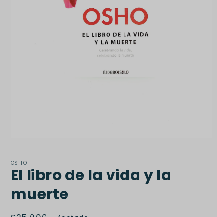
Abrir
elemento
multimedia
1
OSHO
El libro de la vida y la
en
una
ventana
muerte
modal