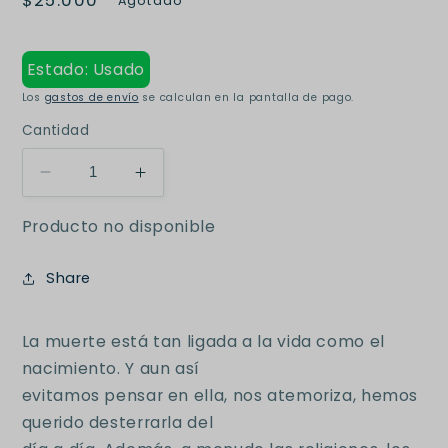
Precio
$25.000
Agotado
habitual
Estado: Usado
Los
gastos de envío
se calculan en la pantalla de pago.
Cantidad
Reducir
Aumentar
cantidad
cantidad
Producto no disponible
para
para
El
El
libro
libro
Share
de
de
la
la
vida
vida
La muerte está tan ligada a la vida como el
y
y
nacimiento. Y aun así
la
la
evitamos pensar en ella, nos atemoriza, hemos
muerte
muerte
querido desterrarla del