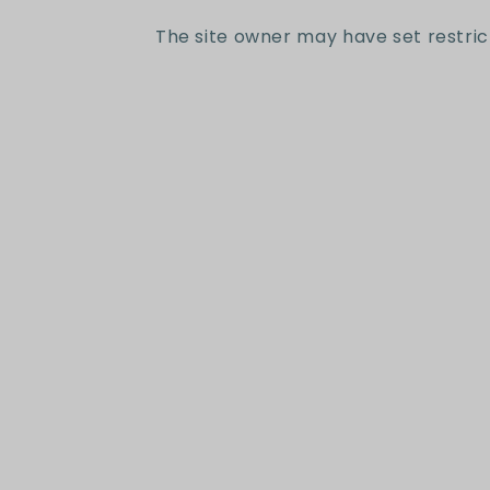
ventana
The site owner may have set restric
modal
Suscr