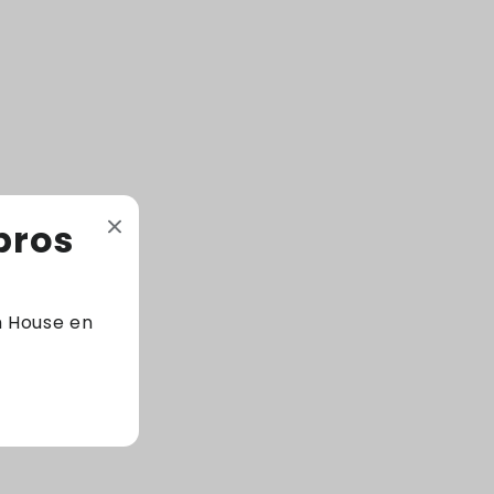
todo el mundo ya utilizan El Poder de los 5
segundos para: -Ganar confianza -
Aumentar la productividad -Desarrollar
una mentalidad poderosa -Ganar más
dinero -Tener más control -Superar la
ansiedad Perseguir los sueños -Descubrir
su grandeza -¡Y mucho más!
bros
260 Páginas - Tapa blanda
m House en
Código: 9786287596153