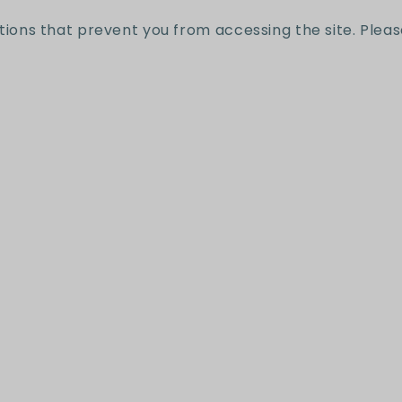
Reseñas de Clientes
tions that prevent you from accessing the site. Pleas
Sé el primero en escribir una reseña
Escribir una reseña
íbete a nuestro news