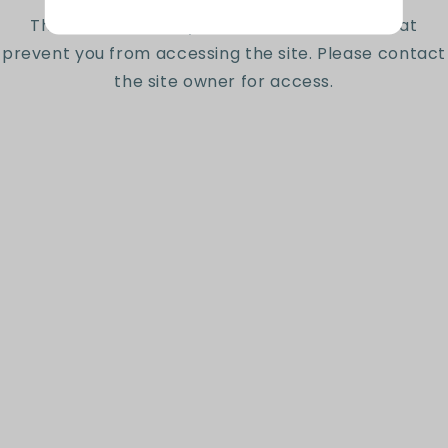
Reseñas de Clientes
The site owner may have set restrictions that
prevent you from accessing the site. Please contact
Sé el primero en escribir una reseña
the site owner for access.
Escribir una reseña
Suscríbete a nuestro
newsletter
Sé el primero en conocer nuestras nuevas
colecciones y ofertas exclusivas.