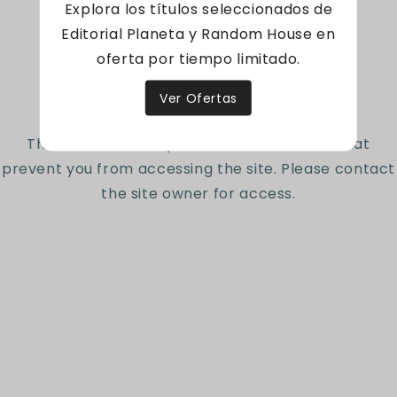
Explora los títulos seleccionados de
Editorial Planeta y Random House en
oferta por tiempo limitado.
Suscríbete a nuestro
Access denied
newsletter
Ver Ofertas
The site owner may have set restrictions that
Sé el primero en conocer nuestras nuevas
prevent you from accessing the site. Please contact
colecciones y ofertas exclusivas.
the site owner for access.
Correo electrónico
Somos una librería que
ofrece una experiencia
diferente a nuestros
clientes por medio de un
amplio catálogo de libros