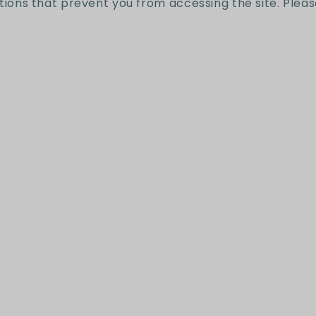
tions that prevent you from accessing the site. Pleas
Reseñas de Clientes
Sé el primero en escribir una reseña
Escribir una reseña
íbete a nuestro news