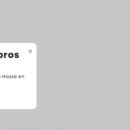
ante el peligro. Hasta que, un día, Alizeh
comete un error. Kamran, el príncipe
heredero de Ardunia, conoce las profecías:
sabe que hay un temible monstruo que ha
jurado acabar con la vida de su rey.
bros
476 Páginas - Tapa blanda
m House en
Código: 9786289564952