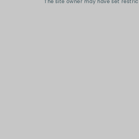
The site owner may have set restric
ventana
modal
Suscr